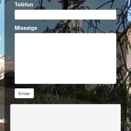
Telèfon
Missatge